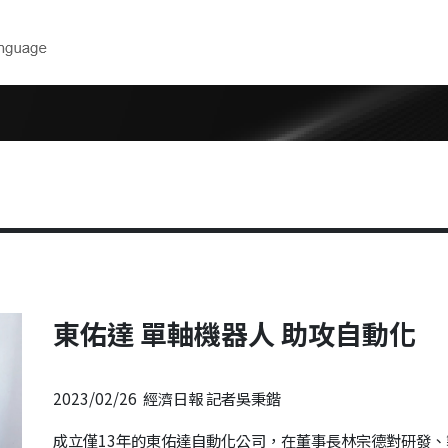
下載
技術支援
 高性價比電
產品型錄
選型軟體
2D/3D圖面
維修聯絡單
操作手冊
胖卡展示申
軟體
Show Ro
報名研討會
東佑達 單軸機器人 助攻自動化
教育訓練中
2023/02/26 經濟日報 記者吳秉鍇
成立僅13年的東佑達自動化公司，在董事長林宗德對研發