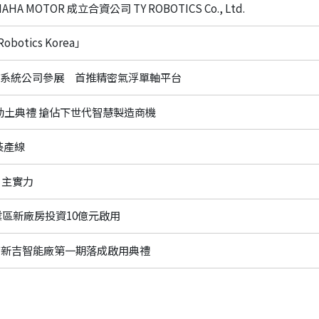
 MOTOR 成立合資公司 TY ROBOTICS Co., Ltd.
botics Korea」
米系統公司參展 首推精密氣浮單軸平台
動土典禮 搶佔下世代智慧製造商機
裝產線
自主實力
業區新廠房投資10億元啟用
南新吉智能廠第一期落成啟用典禮