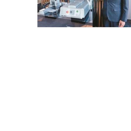
奈米級空氣軸
產品快訊
奈米級線性馬
精密氣浮單軸
空平台
桌上型機械手
無塵系列
控制器
停產產品一覽