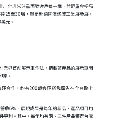
此，他非常注重面對客戶這一塊，並砸重金提高
達25至30場，單是赴德國漢諾威工業展參展，
0萬元。
在業界首創展示車作法，把載著產品的展示車開
印象。
運合作，約有200輛客運搭載廣告在全台路上
營收6%，展現成果是每年的新品、產品項目均
35件專利。其中，每年均有兩、三件產品獲得台灣