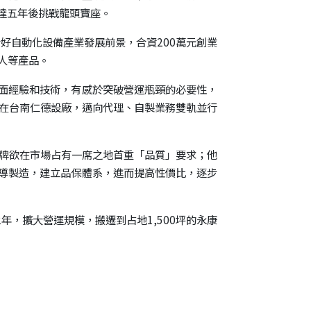
TOYOROBOTICS KOREA
達五年後挑戰龍頭寶座。
TOYO ROBOTICS
看好自動化設備產業發展前景，合資200萬元創業
PRIVATE LIMITED INDIA
器人等產品。
TOYO ROBOTICS
AMERICAS
面經驗和技術，有感於突破營運瓶頸的必要性，
，並在台南仁德設廠，邁向代理、自製業務雙軌並行
投資人專區
品牌欲在市場占有一席之地首重「品質」要求；他
投資人專區
導製造，建立品保體系，進而提高性價比，逐步
年，擴大營運規模，搬遷到占地1,500坪的永康