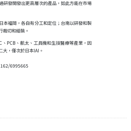
過研發開發出更高層次的產品，如此方能在市場
日本福岡，各自有分工和定位；台南以研發和製
行裁切和組裝。
C、PCB、航太、工具機和生技醫療等產業，因
大，僅次於日本IAI。
1162/6995665