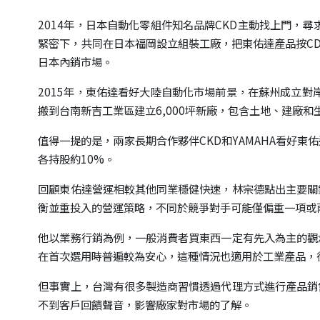
2014年，日本自動化零組件知名品牌CKD主動找上門，
緊密下，共同在日本福岡設立組裝工廠，把東佑達產品按C
日本內銷市場。
2015年，東佑達看好大陸自動化市場前景，在蘇州成立對
搬到台南新吉工業區建立6,000坪新廠，包含土地、建廠和
值得一提的是，兩家長期合作夥伴CKD和YAMAHA看好
各持股約10%。
回顧東佑達營運相較其他同業穩健快速，林宗德點出主要關
衡並重投入的營運策略，不同於競爭對手可能僅偏重一項或
他以業務行銷為例，一般消費者買東西一定有先入為主的觀
在首次選用時普遍較為安心，這種情況也適用於工業產品，
但事實上，台灣有很多製造商習慣透過代理方式進行產品銷
不到客戶回饋聲音，影響廠家對市場的了解。