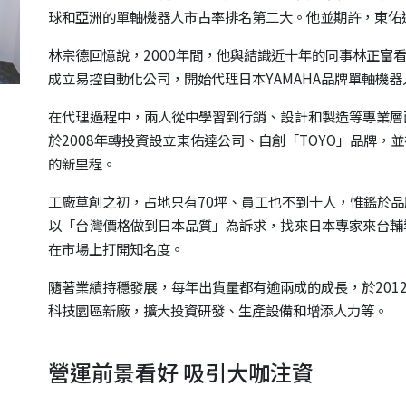
承平台
球和亞洲的單軸機器人市占率排名第二大。他並期許，東佑
達平台
林宗德回憶說，2000年間，他與結識近十年的同事林正富
平台/精密中
成立易控自動化公司，開始代理日本YAMAHA品牌單軸機
在代理過程中，兩人從中學習到行銷、設計和製造等專業層
於2008年轉投資設立東佑達公司、自創「TOYO」品牌
的新里程。
工廠草創之初，占地只有70坪、員工也不到十人，惟鑑於
以「台灣價格做到日本品質」為訴求，找來日本專家來台輔
表
在市場上打開知名度。
隨著業績持穩發展，每年出貨量都有逾兩成的成長，於2012
科技園區新廠，擴大投資研發、生產設備和增添人力等。
營運前景看好 吸引大咖注資