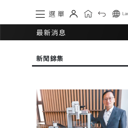
關於TOYO
產品資訊
最新消息
公司簡介及歷史
東方馬達系列
動滑台
品質與服務
新聞錦集
滑台模組
全球據點
直交模組
電動缸
最新消息
微型電動缸
新聞錦集
電動夾爪
活動快訊
線性馬達模組
公司公告