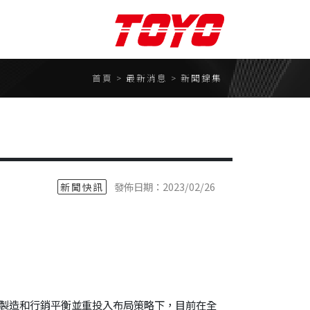
聯絡我們
首頁
> 最新消息 >
新聞錦集
聯絡表單
合作夥伴
請
TOYO ROBOTICS株式會
om預約
社
發佈日期：2023/02/26
新聞快訊
東佑達奈米系統股份有限
公司
心
易控機器人
株式會社MS1
、製造和行銷平衡並重投入布局策略下，目前在全