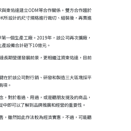
尋求與東佑達建立ODM等合作關係。雙方合作趨於
DK所設計的尺寸規格進行裁切、組裝後，再賣進
岸第一個生產工廠。2019年，該公司再次擴廠，
生產設備合計砸下10億元。
東佑達長期營運發展前景，更相繼注資東佑達，目前
鍵在於該公司對行銷、研發和製造三大區塊採平
兩項。
念，對於看過、用過，或是聽朋友提及的商品，
從中即可以了解到品牌推廣和經營的重要性。
售，雖然如此作法較為經濟實惠，不過，可能聽