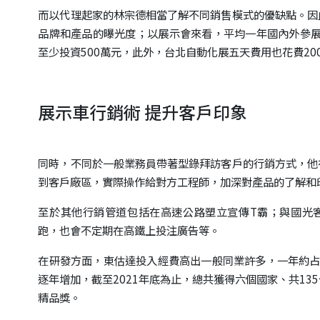
而以代理起家的林宗德相當了解不同銷售模式的優缺點。因
品牌和產品的曝光度；以展示會來看，平均一年國內外參展
至少投資500萬元，此外，台北自動化展五天費用也花費20
展示車行銷術 提升客戶印象
同時，不同於一般業務員帶著型錄拜訪客戶的行銷方式，他
到客戶廠區，實際操作給對方工程師，加深對產品的了解和
至於其他行銷管道包括在高速公路塑立宣傳T霸；與國光客
跑，也會不定期在高鐵上投注廣告等。
在研發方面，東估達投入經費高出一般同業許多，一年約占
逐年增加，截至2021年底為止，總共獲得六個國家、共1
精品獎。