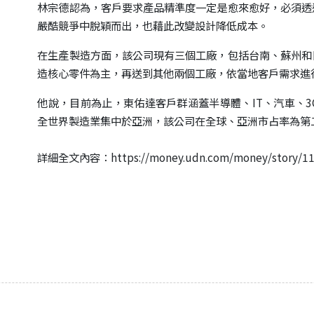
林宗德認為，客戶要求產品精準度一定是愈來愈好，必須透
嚴酷競爭中脫穎而出，也藉此改變設計降低成本。
在生產製造方面，該公司現有三個工廠，包括台南、蘇州和
造核心零件為主，再送到其他兩個工廠，依當地客戶需求進
他說，目前為止，東佑達客戶群涵蓋半導體、IT、汽車、3
全世界製造業集中於亞洲，該公司在全球、亞洲市占率為第二
詳細全文內容：
https://money.udn.com/money/story/1