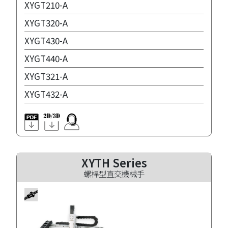
XYGT210-A
XYGT320-A
XYGT430-A
XYGT440-A
XYGT321-A
XYGT432-A
XYTH Series
螺桿型直交機械手