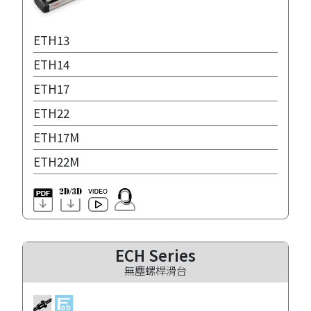
ETH13
ETH14
ETH17
ETH22
ETH17M
ETH22M
ECH Series
無塵螺桿滑台