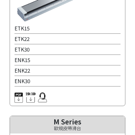
ETK15
ETK22
ETK30
ENK15
ENK22
ENK30
M Series
歐規皮帶滑台