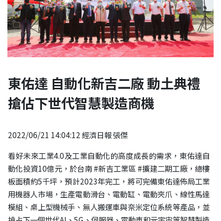
東佑達 自動化新吉二廠 動土典禮
搶佔下世代智慧製造商機
2022/06/21 14:04:12 經濟日報 張傑
看好未來工業4.0及工業自動化的高度成長的需求，東佑達自
動化投資10億元，於台南
#新吉工業區
#擴建二期工廠
，總樓
板面積約5千坪，預計2023年完工，將可完備東佑達佈局工業
用機器人市場，生產電動滑台、電動缸、電動夾爪、線性馬達
模組、桌上型機械手、無人搬運車與奈米定位系統等產品，並
搶占下一個世代AI、5G、伺服器、電動車和元宇宙等智慧製造