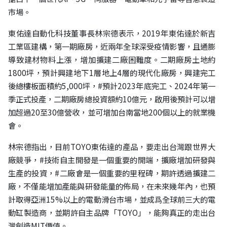
市場。
東佑達自動化科技董事長林宗德表示，2019年東佑達於新吉
工業區建構，第一期廠房，近兩年全球深受疫情影響，且通膨
導致建材物料上漲，增加擴建二廠困難度。二期廠房土地約
1800坪，預計興建地下1層地上4層的現代化廠房，興建完工
後總樓板面積約5,000坪，
#預計2023年底完工
、2024年第一
季正式投產，二期廠房總投資額約10億元，啟用後預計可以增
加超過20至30億營收，並可增加台南當地200個以上的就業機
會。
林宗德指出，目前TOYO東佑達的產品，要走出台灣跟世界大
廠競爭，
#技術自主開發是一個重要的開端
，擴廠增加研發與
生產的投資，
#二廠會是一個重要的里程碑
，期許透過擴建二
廠，不僅能增加產能與研發能量的佈局，在未來幾年內，也預
計取得亞洲15%以上的電動滑台市場，並成爲全球前三大的電
動缸製造商，並期許自主品牌「TOYO」，能夠真正的走出台
灣創造MIT價值。