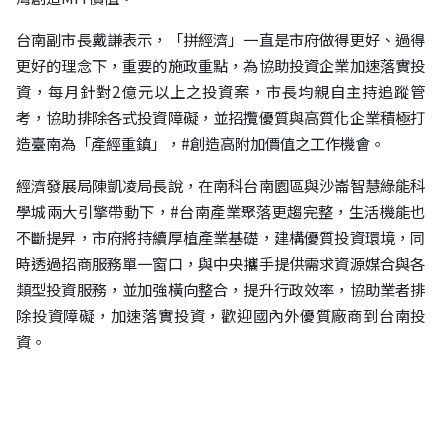
台南副市長戴謙表示，「拼經濟」一直是市府做得更好、過得
更好的理念下，重要的施政重點，為協助投資企業加速落實投
資，每月針對2億元以上之投資案，市長均親自主持追蹤管
考，協助排除各式投資障礙，並招攬優質與高質化企業積極打
造臺南為「產經重鎮」，
#創造高附加價值之工作機會
。
經濟發展局陳凱凌局長說，在南科台南園區與沙崙智慧綠能科
學城兩大引擎帶動下，
#台南產業聚落更趨完整
，生活機能也
不斷提昇，市府將持續厚植產業基礎，建構優質投資環境，同
時透過招商服務單一窗口，與中央攜手提供需求資源媒合與各
類型投資服務，並加強橫向整合，提升行政效率，協助業者排
除投資障礙，加速落實投資，歡迎國內外優質廠商到台南投
資。