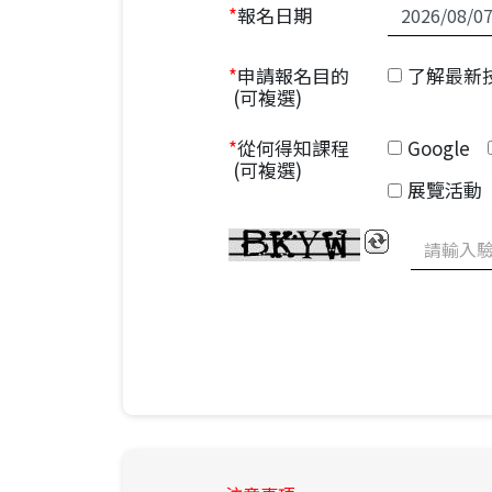
*
報名日期
了解最新
*
申請報名目的
(可複選)
Google
*
從何得知課程
(可複選)
展覽活動