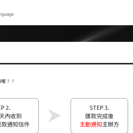
下載
技術支援
 高性價比電
產品型錄
選型軟體
2D/3D圖面
維修聯絡單
操作手冊
胖卡展示申
軟體
Show Ro
加喔！！
報名研討會
教育訓練中
P 2.
STEP 3.
2天內收到
匯款完成後
匯款通知信件
主動通知
主辦方