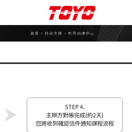
聯絡我們
首頁 > 技術支援 > 教育訓練中心
聯絡表單
合作夥伴
請
TOYO ROBOTICS株式會
om預約
社
東佑達奈米系統股份有限
公司
心
STEP 4.
易控機器人
主辦方對帳完成(約2天)
株式會社MS1
您將收到確認信件通知課程流程