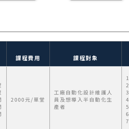
承平台
達平台
平台/精密中
課程費用
課程對象
表
程
覽
工廠自動化設計維護人
間
2000元/單堂
員及想導入半自動化生
間
產者
間