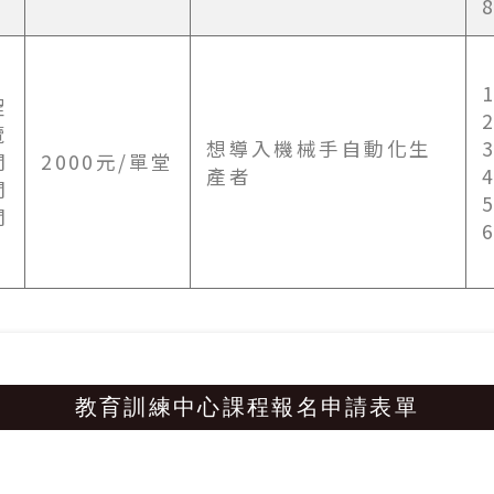
程
覽
想導入機械手自動化生
間
2000元/單堂
產者
間
間
教育訓練中心課程報名申請表單