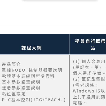
TOYOROBOTICS KOREA
TOYO ROBOTICS
PRIVATE LIMITED INDIA
TOYO ROBOTICS
AMERICAS
學員自行攜帶
投資人專區
課程大綱
品
投資人專區
(1) 個人文具
1.產品簡介
(筆記本、筆) 
2.單軸ROBOT控制器概要說明
個人需求準備
3.軟體基本連線與新增資料
(2) 筆記型電腦
4.基本參數設置說明
(需求規格：
5.進階參數設置說明
Windows I5以
6.點位置設定
上),不適用於
7.PLC基本控制(JOG/TEACH..)
電腦。