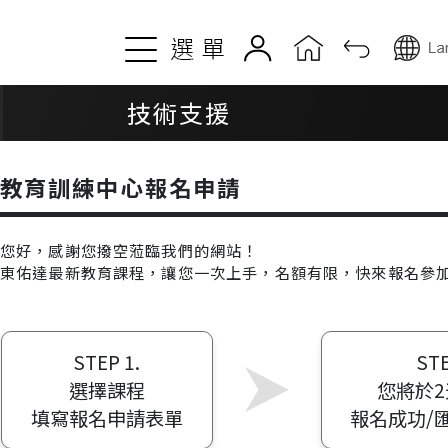
關於TOYO
產品資訊
技術支援
公司簡介及歷史
東方馬達系列
動滑台
教育訓練中心報名申請
品質與服務
滑台模組
全球據點
直交模組
您好，感謝您撥空蒞臨我們的網站！
東佑達最新教育課程，讓您一次上手，名額有限，快來報名參
電動缸
最新消息
微型電動缸
新聞錦集
STEP 1.
STE
電動夾爪
活動快訊
選擇課程
您將於
線性馬達模組
公司公告
填寫報名申請表單
報名成功/