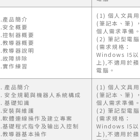
(1) 個人文具
1.產品簡介
(筆記本、筆) 
2.安全概要
個人需求準備
3.控制器概要
(2) 筆記型電腦
4.教導器概要
(需求規格：
5.教導器說明
Windows I5以
6.故障排除
上),不適用於
7.實作練習
電腦。
1. 產品簡介
(1) 個人文具
2. 安全規範與機器人系統構成
(筆記本、筆) 
3. 基礎知識
個人需求準備
4.安裝與維護
(2) 筆記型電腦
5.軟體連線操作及建立專案
(需求規格：
6.基礎程式指令及输出入控制
Windows I5以
7.教導器基本操作
上),不適用於