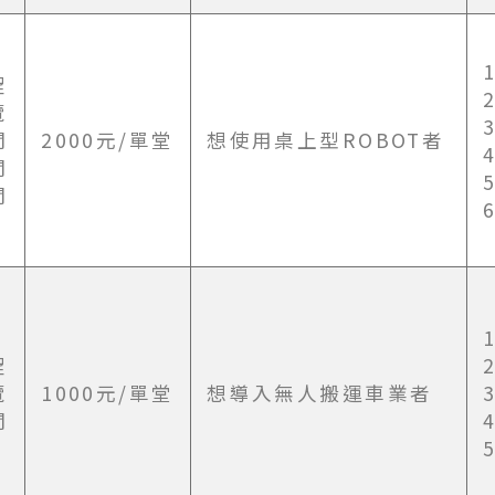
程
覽
間
2000元/單堂
想使用桌上型ROBOT者
間
間
程
覽
1000元/單堂
想導入無人搬運車業者
間