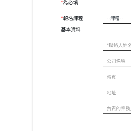
*
為必填
*
報名課程
基本資料