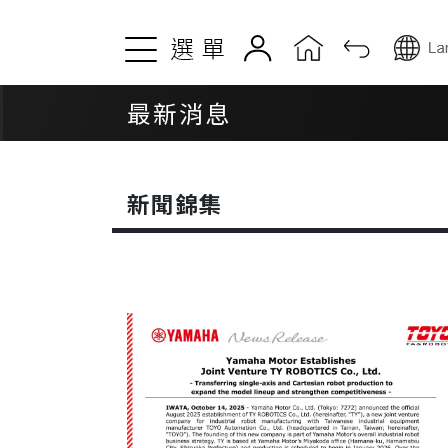
關於TOYO
產品資訊
最新消息
公司簡介及歷史
東方馬達系列
動滑台
品質與服務
新聞錦集
滑台模組
全球據點
直交模組
電動缸
最新消息
微型電動缸
新聞錦集
電動夾爪
活動快訊
線性馬達模組
公司公告