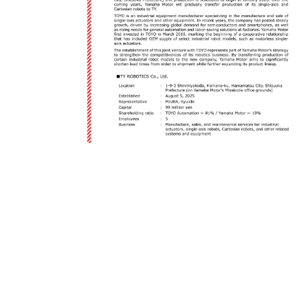
奈米級空氣軸
產品快訊
奈米級線性馬
精密氣浮單軸
空平台
桌上型機械手
無塵系列
控制器
停產產品一覽