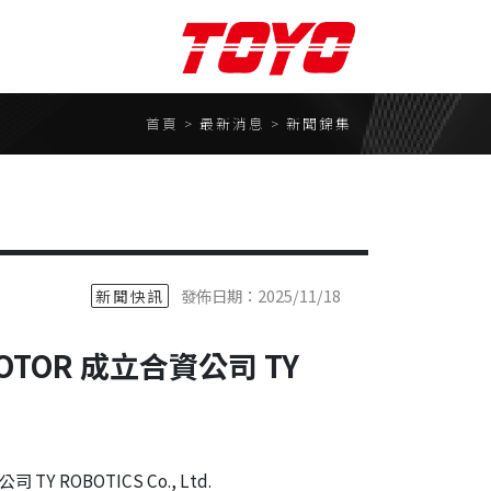
聯絡我們
首頁
> 最新消息 >
新聞錦集
聯絡表單
合作夥伴
請
TOYO ROBOTICS株式會
om預約
社
發佈日期：2025/11/18
新聞快訊
東佑達奈米系統股份有限
OTOR 成立合資公司 TY
公司
心
易控機器人
株式會社MS1
 ROBOTICS Co., Ltd.