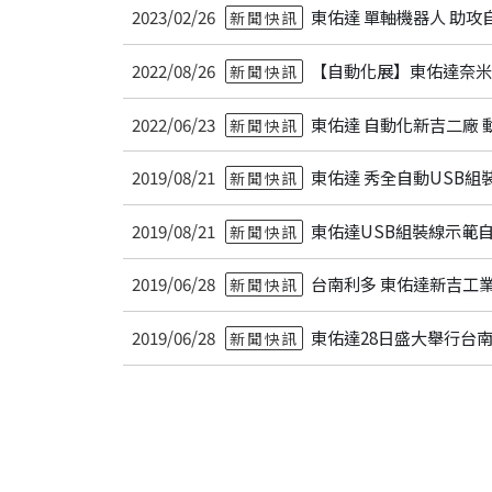
2023/02/26
東佑達 單軸機器人 助攻
新聞快訊
2022/08/26
【自動化展】東佑達奈
新聞快訊
2022/06/23
東佑達 自動化新吉二廠 
新聞快訊
2019/08/21
東佑達 秀全自動USB組
新聞快訊
2019/08/21
東佑達USB組裝線示範
新聞快訊
2019/06/28
台南利多 東佑達新吉工
新聞快訊
2019/06/28
東佑達28日盛大舉行台
新聞快訊