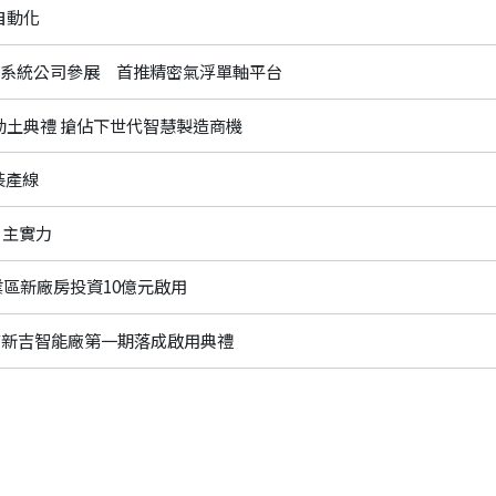
自動化
米系統公司參展 首推精密氣浮單軸平台
動土典禮 搶佔下世代智慧製造商機
裝產線
自主實力
業區新廠房投資10億元啟用
南新吉智能廠第一期落成啟用典禮