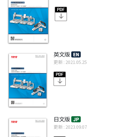
英文版
更新 : 2021.05.25
日文版
更新 : 2023.09.07