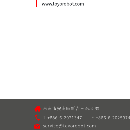
奈米級空氣軸
產品快訊
www.toyorobot.com
奈米級線性馬
精密氣浮單軸
空平台
桌上型機械手
無塵系列
控制器
停產產品一覽
台南市安南區新吉三路55號
T. +886-6-2021347
F. +886-6-202597
service@toyorobot.com