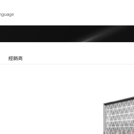
下載
技術支援
 高性價比電
產品型錄
選型軟體
2D/3D圖面
維修聯絡單
經銷商
操作手冊
胖卡展示申
軟體
Show Ro
報名研討會
教育訓練中