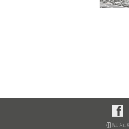
承平台
達平台
平台/精密中
表
4
員工入口