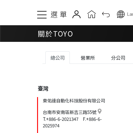
關於TOYO
產品資訊
關於TOYO
公司簡介及歷史
東方馬達系列
動滑台
品質與服務
總公司
營業所
分公司
滑台模組
全球據點
直交模組
電動缸
最新消息
臺灣
微型電動缸
新聞錦集
東佑達自動化科技股份有限公司
電動夾爪
活動快訊
台南市安南區新吉三路55號
T.+886-6-2021347 F.+886-6-
線性馬達模組
公司公告
2025974