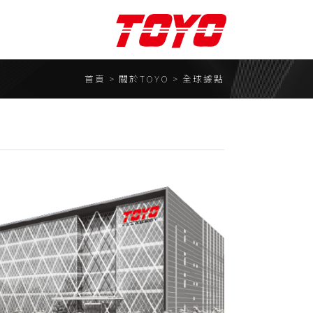
聯絡我們
首頁
> 關於TOYO >
全球據點
聯絡表單
合作夥伴
請
TOYO ROBOTICS株式會
om預約
社
東佑達奈米系統股份有限
公司
心
易控機器人
株式會社MS1